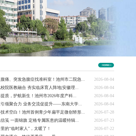
腹痛、突发急腹症找准科室！池州市二院急...
2026-08-04
校院医教融合 夯实临床育人阵地|安徽理...
2026-08-04
质，护航新生！池州市2026年度产科...
2026-08-04
引领聚合力 业务交流促提升——东南大学...
2026-08-04
技术空白！池州首例青少年扁平足微创矫形...
2026-07-28
信笺 一面锦旗 定格专属医患的温暖特辑...
2026-07-23
里的“临时家人”，太暖了！
2026-07-22