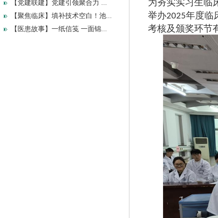
为夯实实习生临
【党建联建】党建引领聚合力 ...
举办
年度临
2025
【聚焦临床】填补技术空白！池...
考核及颁奖环节
【医患故事】一纸信笺 一面锦...