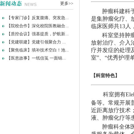
更多>>
肿瘤科建科
【专家门诊】反复腹痛、突发急...
是集肿瘤化疗、
临床医师共13人
【院校合作】深化校院医教融合...
【质控会议】强基提质，护航新...
科室坚持肿
放射治疗、介入
【党建联建】党建引领聚合力 ...
疗并发症的处理
【聚焦临床】填补技术空白！池...
室”、“优秀护理
【医患故事】一纸信笺 一面锦...
【科室特色】
科室拥有
E
备等。常规开展
近距离放疗技术
液、肿瘤化疗等
肿瘤科全体