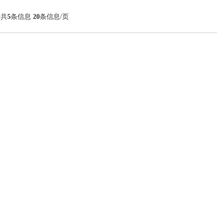
 共
5
条信息
20
条信息/页